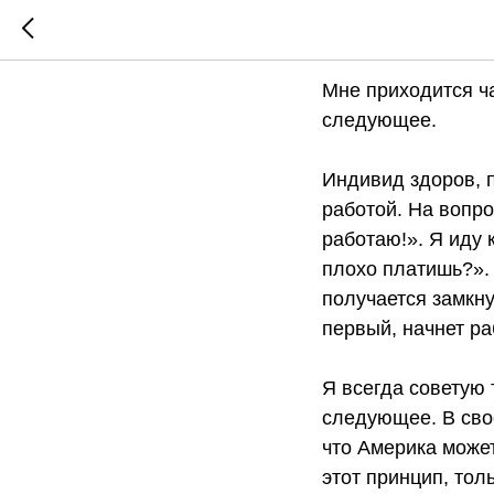
Какова 
Мне приходится ч
следующее.
Индивид здоров, п
работой. На вопрос
работаю!». Я иду 
плохо платишь?». 
получается замкнут
первый, начнет ра
Я всегда советую
следующее. В сво
что Америка может
этот принцип, то