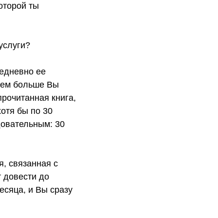
оторой ты
услуги?
жедневно ее
 чем больше Вы
прочитанная книга,
отя бы по 30
довательным: 30
я, связанная с
 довести до
есяца, и Вы сразу