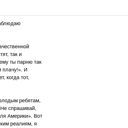
наблюдаю
качественной
ят, так и
ему ты парню так
 плачу!». И
, когда тот,
молодым ребятам,
«Не спрашивай,
для Америки». Вот
ким реалиям, я