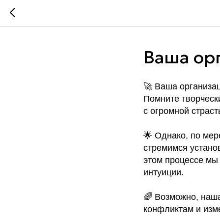
Ваша ор
🚀 Ваша организац
Помните творческ
с огромной страст
🌟 Однако, по мер
стремимся установ
этом процессе мы 
интуиции.
🌈 Возможно, наша
конфликтам и изме