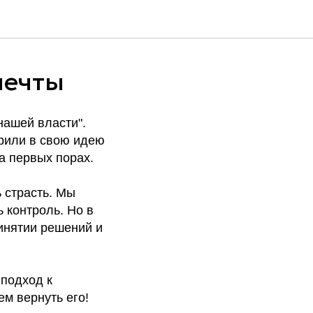
мечты
нашей власти".
рили в свою идею
а первых порах.
ь страсть. Мы
 контроль. Но в
ринятии решений и
 подход к
м вернуть его!